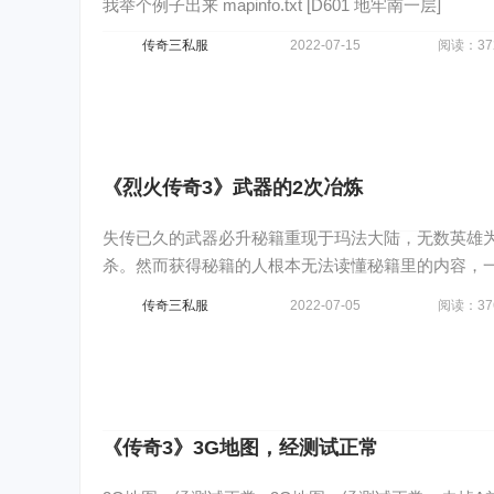
我举个例子出来 mapinfo.txt [D601 地牢南一层]
传奇三私服
2022-07-15
阅读：37
《烈火传奇3》武器的2次冶炼
失传已久的武器必升秘籍重现于玛法大陆，无数英雄为
杀。然而获得秘籍的人根本无法读懂秘籍里的内容，一
神秘的
传奇三私服
2022-07-05
阅读：37
《传奇3》3G地图，经测试正常