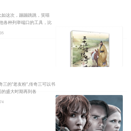
比如这次，蹦蹦跳跳，笑嘻
者其他各种列举端口的工具，比
35
传奇三的”老友粉”,传奇三可以书
面的盛大时期再到各
74