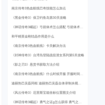
南京传奇3热血航线巴奇技能怎么加点
《黑金传奇3》保卫钓鱼岛第30关攻略
《神话传奇3崛起》弓箭体术怎么搭配 弓箭体术搭配指南
和平精英金刚结晶作用是什么
《南京传奇3热血航线》卡关解决办法
《封神传奇3》台湾岛登陆战役渣女系列第5关攻略
《影之刃3》悬赏书获取方法介绍
《南京传奇3热血航线》什么时候开服 开服时间介绍
迪丽热巴吴磊同框 迪丽热巴吴磊合体录制央视五四晚会
《风云传奇3》厄里斯宝箱坐标位置图文介绍
《神话传奇3崛起》勇气之证g怎么获得 勇气之证获得方法