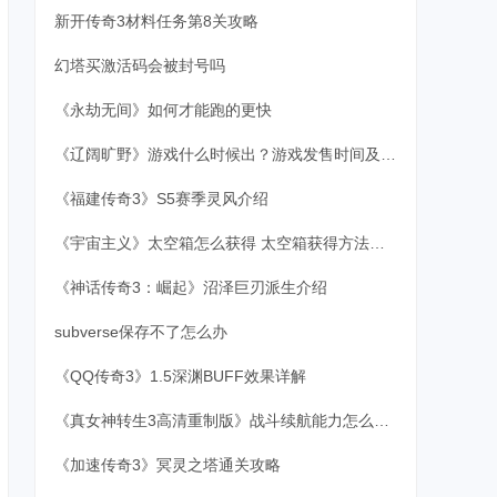
新开传奇3材料任务第8关攻略
幻塔买激活码会被封号吗
《永劫无间》如何才能跑的更快
《辽阔旷野》游戏什么时候出？游戏发售时间及特色内容介绍
《福建传奇3》S5赛季灵风介绍
《宇宙主义》太空箱怎么获得 太空箱获得方法介绍
《神话传奇3：崛起》沼泽巨刃派生介绍
subverse保存不了怎么办
《QQ传奇3》1.5深渊BUFF效果详解
《真女神转生3高清重制版》战斗续航能力怎么提升？战斗续航攻略
《加速传奇3》冥灵之塔通关攻略