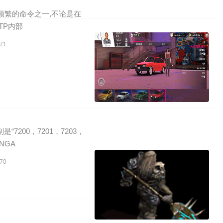
用最频繁的命令之一,不论是在
TP内部
71
7200，7201，7203，
NGA
70