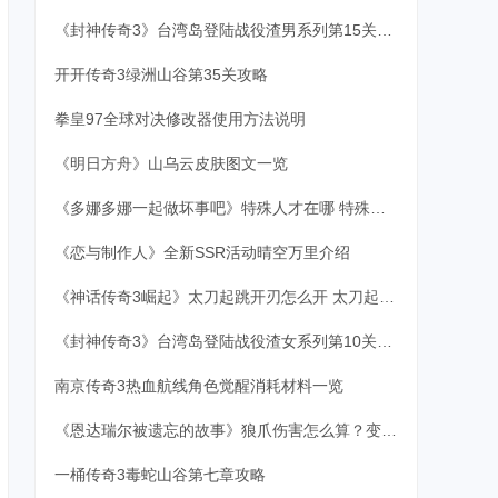
《封神传奇3》台湾岛登陆战役渣男系列第15关攻略
开开传奇3绿洲山谷第35关攻略
拳皇97全球对决修改器使用方法说明
《明日方舟》山乌云皮肤图文一览
《多娜多娜一起做坏事吧》特殊人才在哪 特殊妹子位置一览
《恋与制作人》全新SSR活动晴空万里介绍
《神话传奇3崛起》太刀起跳开刃怎么开 太刀起跳开刃技巧分享
《封神传奇3》台湾岛登陆战役渣女系列第10关攻略
南京传奇3热血航线角色觉醒消耗材料一览
《恩达瑞尔被遗忘的故事》狼爪伤害怎么算？变狼狼爪伤害解析
一桶传奇3毒蛇山谷第七章攻略