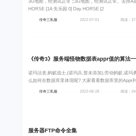
3G地图，经测试正常 ;;3G地图，经测试正常。去掉A就是3G
HORSE [1A 失乐园 0] Day HORSE [2
传奇三私服
2022-07-01
阅读：37
《传奇3》服务端怪物数据表appr值的算法一
诺玛法老,蚂蚁战士,(诺玛兵,暂未添加),劳动蚂蚁,诺玛勇
么如何在数据库里体现呢? 大家看看数据库里的Appr
传奇三私服
2022-06-28
阅读：34
服务器FTP命令全集