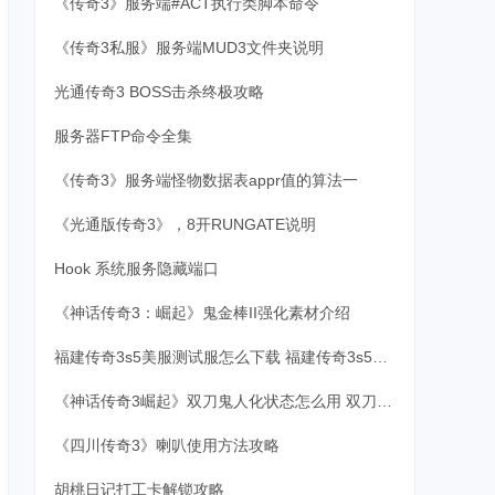
《传奇3》服务端#ACT执行类脚本命令
《传奇3私服》服务端MUD3文件夹说明
光通传奇3 BOSS击杀终极攻略
服务器FTP命令全集
《传奇3》服务端怪物数据表appr值的算法一
《光通版传奇3》，8开RUNGATE说明
Hook 系统服务隐藏端口
《神话传奇3：崛起》鬼金棒II强化素材介绍
福建传奇3s5美服测试服怎么下载 福建传奇3s5美服测试服下载和账号注册方法
《神话传奇3崛起》双刀鬼人化状态怎么用 双刀鬼人化状态详解
《四川传奇3》喇叭使用方法攻略
胡桃日记打工卡解锁攻略