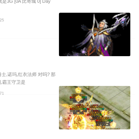
 [0A 比奇城 0] Day
25
士,诺玛,红衣法师 对吗? 那
列,霸王守卫是
71