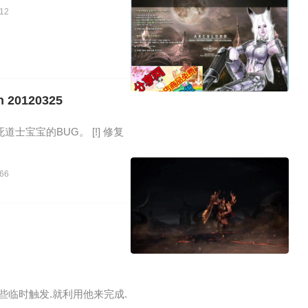
12
0120325
杀死道士宝宝的BUG。 [!] 修复
66
一些临时触发.就利用他来完成.