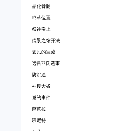
晶化骨髓
鸣草位置
祭神奏上
借景之馆开法
农民的宝藏
远吕羽氏遗事
防沉迷
神樱大祓
邀约事件
芭芭拉
班尼特