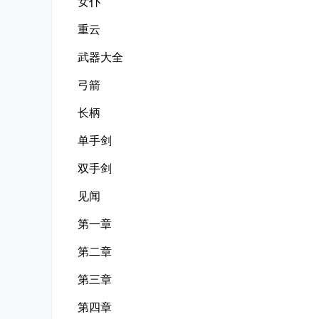
女仆
重云
武器大全
弓箭
长柄
单手剑
双手剑
见闻
第一章
第二章
第三章
第四章