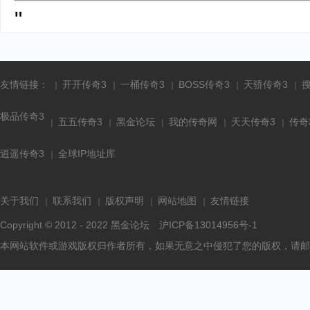
"
友情链接：
开开传奇3
一桶传奇3
BOSS传奇3
天骄传奇3
极品传奇3
五五传奇3
黑金论坛
我的传奇网
天天传奇3
传奇
逍遥传奇3
全球IP地址库
关于我们
联系我们
版权声明
网站地图
友情链接
Copyright © 2012 - 2022
黑金论坛
沪ICP备13014956号-1
本网站软件或游戏版权归作者所有，如果无意之中侵犯了您的版权，请邮