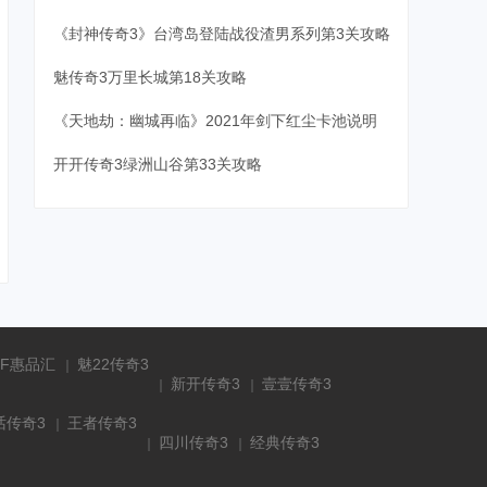
《封神传奇3》台湾岛登陆战役渣男系列第3关攻略
魅传奇3万里长城第18关攻略
《天地劫：幽城再临》2021年剑下红尘卡池说明
开开传奇3绿洲山谷第33关攻略
FF惠品汇
魅22传奇3
新开传奇3
壹壹传奇3
话传奇3
王者传奇3
四川传奇3
经典传奇3