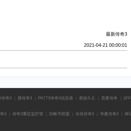
最新传奇3
2021-04-21 00:00:01
骄传奇3
搜传奇3
PK773传奇3信息港
易游久久
吾要传奇
2F
奇3
传奇3重症监护室
ID账号联盟
永恒传奇3
华夏传奇3
神