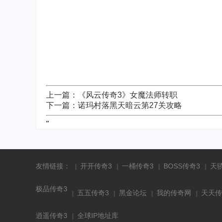
上一篇：《风云传奇3》女魔法师转职
下一篇：诺玛村落黑天暗云第27关攻略
"
友情链接：
开开传奇3
一桶传奇3
BOSS传奇3
天
极品传奇3
五五传奇3
黑金论坛
我的传奇网
天天传
逍遥传奇3
全球IP地址库