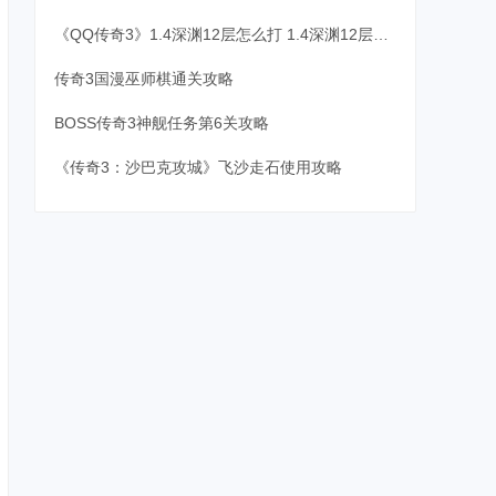
《QQ传奇3》1.4深渊12层怎么打 1.4深渊12层打法介绍
传奇3国漫巫师棋通关攻略
BOSS传奇3神舰任务第6关攻略
《传奇3：沙巴克攻城》飞沙走石使用攻略