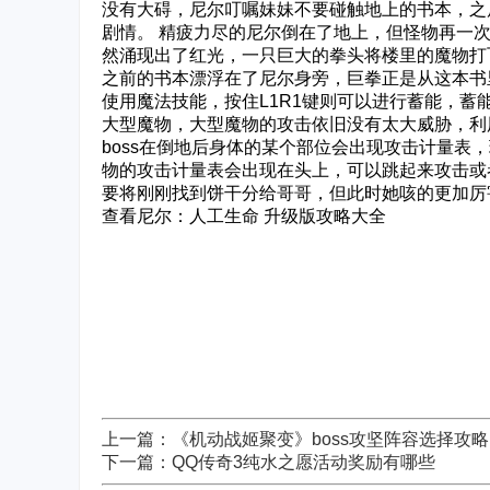
没有大碍，尼尔叮嘱妹妹不要碰触地上的书本，之
剧情。 精疲力尽的尼尔倒在了地上，但怪物再一
然涌现出了红光，一只巨大的拳头将楼里的魔物打
之前的书本漂浮在了尼尔身旁，巨拳正是从这本书里
使用魔法技能，按住L1R1键则可以进行蓄能，蓄
大型魔物，大型魔物的攻击依旧没有太大威胁，利
boss在倒地后身体的某个部位会出现攻击计量表
物的攻击计量表会出现在头上，可以跳起来攻击或
要将刚刚找到饼干分给哥哥，但此时她咳的更加厉
查看尼尔：人工生命 升级版攻略大全
上一篇：《机动战姬聚变》boss攻坚阵容选择攻略
下一篇：QQ传奇3纯水之愿活动奖励有哪些