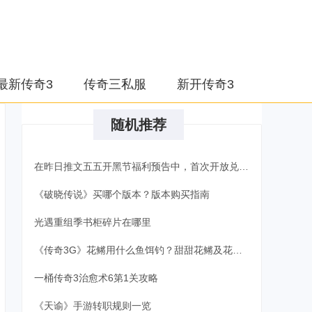
最新传奇3
传奇三私服
新开传奇3
随机推荐
在昨日推文五五开黑节福利预告中，首次开放兑换的是 开开传奇34月26日微信每日一题答案
《破晓传说》买哪个版本？版本购买指南
光遇重组季书柜碎片在哪里
《传奇3G》花鳉用什么鱼饵钓？甜甜花鳉及花鳉位置分布一览
一桶传奇3治愈术6第1关攻略
《天谕》手游转职规则一览