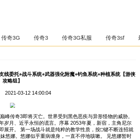
传奇3G
传奇3
传奇3G私服
传奇3sf
支线委托+战斗系统+武器强化附魔+钓鱼系统+种植系统【游侠
攻略组】
021-03-12 14:00:04
。巅峰传奇3即将灭亡。世界受到黑色恶疾与异形怪物的威胁。
岁月、近乎永恒的谎言。序幕 2053年夏，新宿，主角尼尔
即展开。 第一场战斗就是纯粹的教学性质，按□键不断连招就
妹妹悠娜。悠娜似乎重病缠身，一直不停地咳嗽。 见悠娜暂时