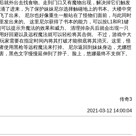
后就外出去找食物。走到门口又有魔物出现，解决掉它们触发
次涌了进来，为了保护妹妹尼尔选择触碰地上的书本。大楼中突
飞了出来。 尼尔也好像重生一般站在了怪物们面前，与此同时
发出来的。 这里尼尔获得了书本的能力，可以按L1和R1键
能可以提示升魔法的效果和威力。 清理掉杂兵后就会出现一只
用好回避以及远程魔法就可以轻松将其击倒。 不过，游戏中大
，玩家需要在指定时间内将其打破才能彻底将其消灭。这里，怪
者使用黑枪等远程魔法来打掉。 尼尔返回到妹妹身边，尤娜想
害，黑色文字慢慢延伸到了脖子、脸上，悠娜最终不支倒下。
传奇3
2021-03-12 14:00:04